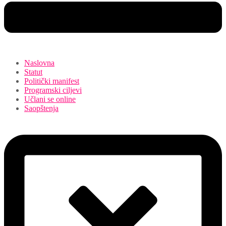
Naslovna
Statut
Politički manifest
Programski ciljevi
Učlani se online
Saopštenja