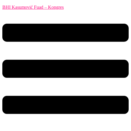
BHI Kasumović Fuad – Kongres