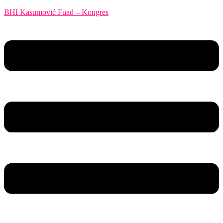
BHI Kasumović Fuad – Kongres