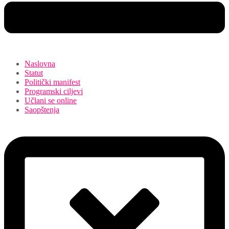
Naslovna
Statut
Politički manifest
Programski ciljevi
Učlani se online
Saopštenja